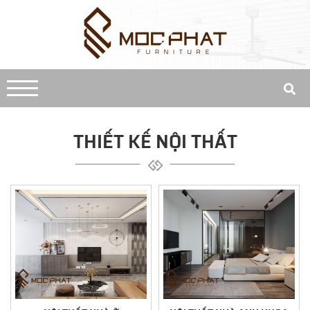
THIẾT KẾ NỘI THẤT