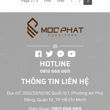
Page 3 / 3
First
Prev
1
2
3
HOTLINE
0812 666 669
THÔNG TIN LIÊN HỆ
Địa chỉ: 350/33/10/9C Quốc lộ 1, Phường An Phú
Đông, Quận 12, TP Hồ Chí Minh
Điện thoại:
0812 666 669